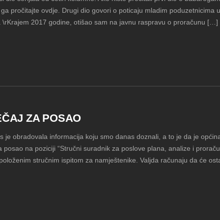
a pročitajte ovdje. Drugi dio govori o poticaju mladim poduzetnicima u
 \rKrajem 2017 godine, otišao sam na javnu raspravu o proračunu […]
EČAJ ZA POSAO
 je obradovala informacija koju smo danas doznali, a to je da je opći
a posao na poziciji “Stručni suradnik za poslove plana, analize i pror
 položenim stručnim ispitom za namještenike. Valjda računaju da će ost