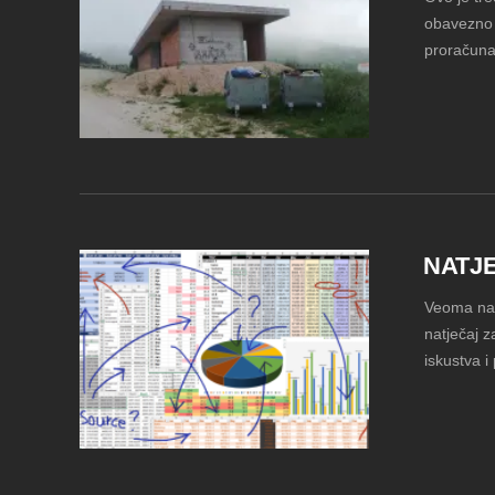
obavezno g
proračuna
NATJ
Veoma nas
natječaj z
iskustva i