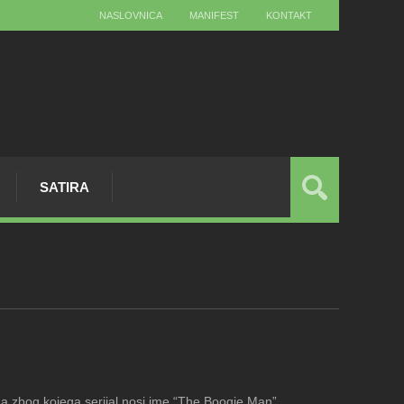
NASLOVNICA
MANIFEST
KONTAKT
SATIRA
gama zbog kojega serijal nosi ime “The Boogie Man”,