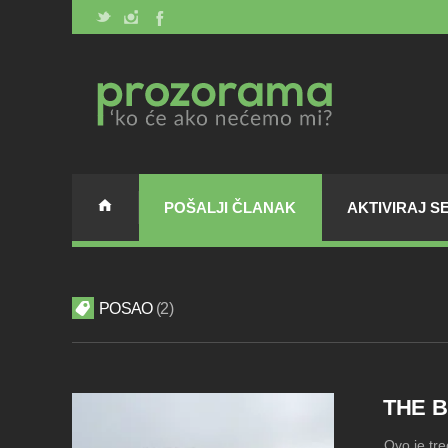
POŠALJI ČLANAK
AKTIVIRAJ S
POSAO
2
THE B
Ovo je tre