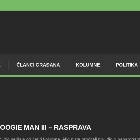
E
ČLANCI GRAĐANA
KOLUMNE
POLITIKA
OOGIE MAN III – RASPRAVA
ći dio serijala od četiri kolumne. Ako niste pročitali prvi dio o babaro