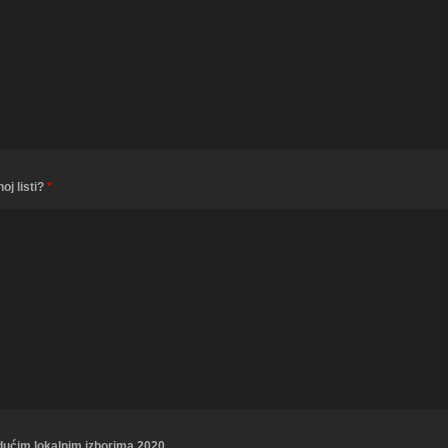
oj listi?
*
 idućim lokalnim izborima 2020