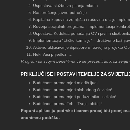
Uspostava službe za pitanja mladih
Rasterećenje javne potrošnje
Kapitalna kupovina zemljišta i ruševina u cilju imple
Revizija socijalnih programa i implementacija konkr
Uspostava Kodeksa ponašanja OV i javnih službenik
Implementacija “Etičke komisije” – društveno kažnj
Aktivno uključivanje dijaspore u razvojne projekte 
Neki Vaši prijedlozi …
Program sa svojim benefitima će se prezentirati kroz serij
PRIKLJUČI SE I POSTAVI TEMELJE ZA SVIJET
Budućnost prema mjeri mladih ljudi!
Budućnost prema mjeri slobodnog čovjeka!
Budućnost prema mjeri poduzetnika i seljaka!
Budućnost prema Tebi i Tvojoj obitelji!
Popuni aplikaciju podrške i barem probaj biti promjena 
anonimnu podršku.