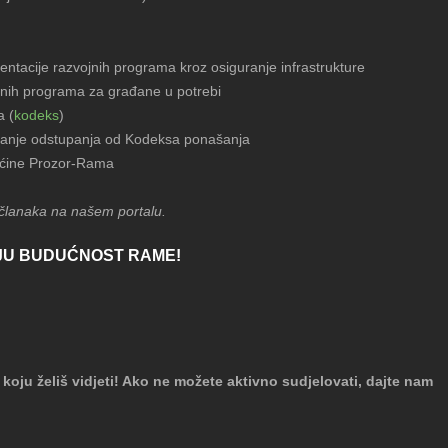
mentacije razvojnih programa kroz osiguranje infrastrukture
etnih programa za građane u potrebi
a (
kodeks
)
avanje odstupanja od Kodeksa ponašanja
Općine Prozor-Rama
u članaka na našem portalu.
LIJU BUDUĆNOST RAME!
koju želiš vidjeti! Ako ne možete aktivno sudjelovati, dajte nam