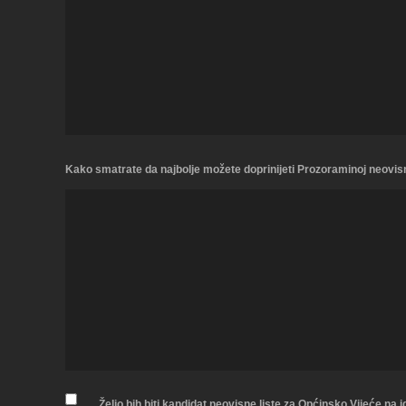
Kako smatrate da najbolje možete doprinijeti Prozoraminoj neovisn
Želio bih biti kandidat neovisne liste za Općinsko Vijeće na