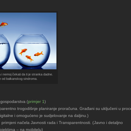
a i nemoj čekati da ti je stranka dadne.
e od balkanskog sindroma.
gospodarstva (
primjer 1
)
sparentno trogodišnje planiranje proračuna. Građani su uključeni u proc
igitalne i omogućeno je sudjelovanje na daljinu.)
u primjeni načela Javnosti rada i Transparentnosti. (Javno i detaljno
ojektima – na mobitelu)