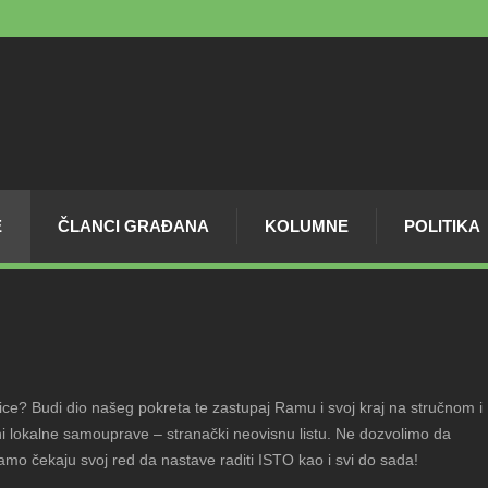
E
ČLANCI GRAĐANA
KOLUMNE
POLITIKA
dnice? Budi dio našeg pokreta te zastupaj Ramu i svoj kraj na stručnom i
ni lokalne samouprave – stranački neovisnu listu. Ne dozvolimo da
amo čekaju svoj red da nastave raditi ISTO kao i svi do sada!