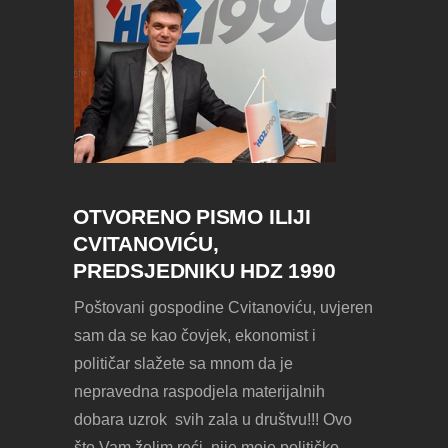
OTVORENO PISMO ILIJI
CVITANOVIĆU,
PREDSJEDNIKU HDZ 1990
Poštovani gospodine Cvitanoviću, uvjeren
sam da se kao čovjek, ekonomist i
političar slažete sa mnom da je
nepravedna raspodjela materijalnih
dobara uzrok svih zala u društvu!!! Ovo
što Vam želim reći, nije moje političko