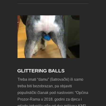
GLITTERING BALLS
Treba imati “damu” (šatrovački) ili samo
treba biti bezobrazan, pa objaviti
populistički članak pod naslovom: “Općina
Prozor-Rama u 2018. godini za djecu i
mlade izdvojila više od dva milijuna KM“!