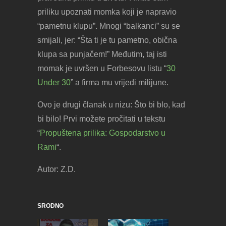
priliku upoznati momka koji je napravio
“pametnu klupu”. Mnogi “balkanci” su se
smijali, jer: “Šta ti je tu pametno, obična
klupa sa punjačem!” Međutim, taj isti
momak je uvršen u Forbesovu listu “
30
Under 30
” a firma mu vrijedi milijune.
Ovo je drugi članak u nizu: Što bi blo, kad
bi bilo! Prvi možete pročitati u tekstu
“
Propuštena prilika: Gospodarstvo u
Rami
“.
Autor: Z.D.
SRODNO