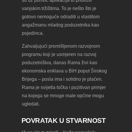
su uz pomoć aplikacija to približili
vanjskim tržištima. To je nešto što je
gotovo nemoguće odraditi u vlastitom
angažmanu mladog poduzetnika kao
pojedinca.
Zahvaljujući promišljenom razvojnom
programu koji je usmjeren na razvoj
poduzetništva, danas Rama živi kao
ekonomska enklava u BiH poput Širokog
Brijega – posla ima i solidno je plaćen.
Rama je svijetla točka i pozitivan primjer
na kojega se mnoge male općine mogu
ugledati.
POVRATAK U STVARNOST