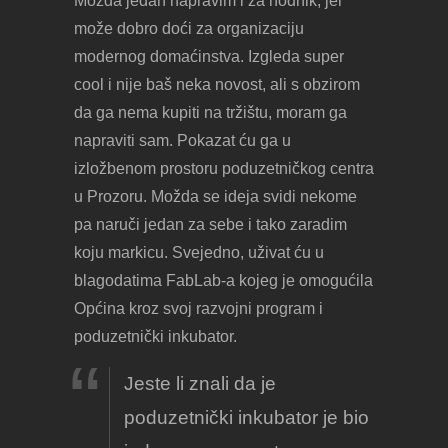
Možda jedan napravim i za hodnik, jer
može dobro doći za organizaciju
modernog domaćinstva. Izgleda super
cool i nije baš neka novost, ali s obzirom
da ga nema kupiti na tržištu, moram ga
napraviti sam. Pokazat ću ga u
izložbenom prostoru poduzetničkog centra
u Prozoru. Možda se ideja svidi nekome
pa naruči jedan za sebe i tako zaradim
koju markicu. Svejedno, uživat ću u
blagodatima FabLab-a kojeg je omogućila
Općina kroz svoj razvojni program i
poduzetnički inkubator.
Jeste li znali da je
poduzetnički inkubator je bio