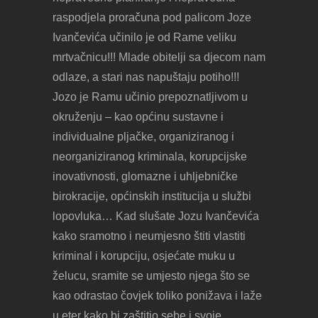
raspodjela proračuna pod palicom Joze
Ivančevića učinilo je od Rame veliku
mrtvačnicu!!! Mlade obitelji sa djecom nam
odlaze, a stari nas napuštaju potiho!!!
Jozo je Ramu učinio prepoznatljivom u
okruženju – kao općinu sustavne i
individualne pljačke, organiziranog i
neorganiziranog kriminala, korupcijske
inovativnosti, glomazne i uhljebničke
birokracije, općinskih institucija u službi
lopovluka… Kad slušate Jozu Ivančevića
kako sramotno i neumjesno štiti vlastiti
kriminal i korupciju, osjećate muku u
želucu, sramite se umjesto njega što se
kao odrastao čovjek toliko ponižava i laže
u eter kako bi zaštitio sebe i svoje