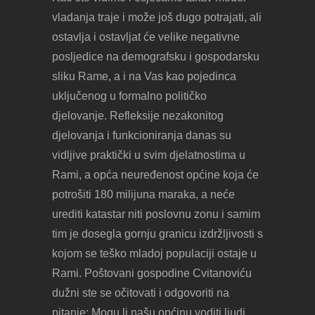
vladanja traje i može još dugo potrajati, ali
ostavlja i ostavljat će velike negativne
posljedice na demografsku i gospodarsku
sliku Rame, a i na Vas kao pojedinca
uključenog u formalno političko
djelovanje. Refleksije nezakonitog
djelovanja i funkcioniranja danas su
vidljive praktički u svim djelatnostima u
Rami, a opća neuređenost općine koja će
potrošiti 180 milijuna maraka, a neće
urediti katastar niti poslovnu zonu i samim
tim je dosegla gornju granicu izdržljivosti s
kojom se teško mladoj populaciji ostaje u
Rami. Poštovani gospodine Cvitanoviću
dužni ste se očitovati i odgovoriti na
pitanje: Mogu li našu općinu voditi ljudi