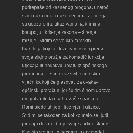
podrepaše od kaznenog progona, unatoč
svim dokazima i dokumentima. Za njega
su upozorenja, ukazivanja na kriminal,
korupciju i kršenje zakona – širenje
mržnje. Stidim se velikih ramskih
branitelja koji su Jozi Ivančeviću predali
svoje sjajno oružje za komadić funkcije,
utjecaja ili nekakvu uplatu iz općinskoga
proračuna… Stidim se svih općinskih
vijećnika koji će glasovati za ovakav
općinski proračun, jer će tim činom upravo
oni potvrditi da u vrhu Vaše stranke u
Rami sjede uhljebi, licemjeri i ulizice.
Stidim se također, za koliko malo se ljudi
prodaju dok oni broje svoje Judine škude.
Kao što vidimo i osjećamo takav model