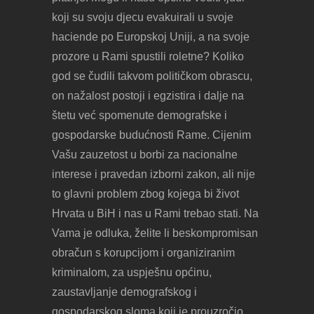
koji su svoju djecu evakuirali u svoje
haciende po Europskoj Uniji, a na svoje
prozore u Rami spustili roletne? Koliko
god se čudili takvom političkom obrascu,
on nažalost postoji i egzistira i dalje na
štetu već spomenute demografske i
gospodarske budućnosti Rame. Cijenim
Vašu zauzetost u borbi za nacionalne
interese i pravedan izborni zakon, ali nije
to glavni problem zbog kojega bi život
Hrvata u BiH i nas u Rami trebao stati. Na
Vama je odluka, želite li beskompromisan
obračun s korupcijom i organiziranim
kriminalom, za uspješnu općinu,
zaustavljanje demografskog i
gospodarskog sloma koji je prouzročio