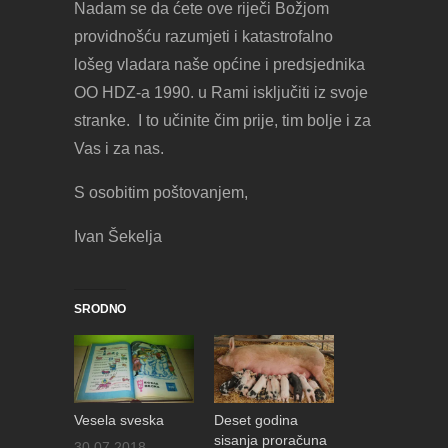
Nadam se da ćete ove riječi Božjom
providnošću razumjeti i katastrofalno
lošeg vladara naše općine i predsjednika
OO HDZ-a 1990. u Rami isključiti iz svoje
stranke. I to učinite čim prije, tim bolje i za
Vas i za nas.
S osobitim poštovanjem,
Ivan Šekelja
SRODNO
Vesela sveska
Deset godina
sisanja proračuna
30.07.2018.