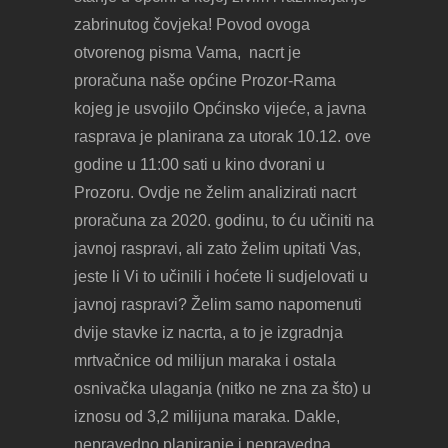
zabrinutog čovjeka! Povod ovoga
otvorenog pisma Vama, nacrt je
proračuna naše općine Prozor-Rama
kojeg je usvojilo Općinsko vijeće, a javna
rasprava je planirana za utorak 10.12. ove
godine u 11:00 sati u kino dvorani u
Prozoru. Ovdje ne želim analizirati nacrt
proračuna za 2020. godinu, to ću učiniti na
javnoj raspravi, ali zato želim upitati Vas,
jeste li Vi to učinili i hoćete li sudjelovati u
javnoj raspravi? Želim samo napomenuti
dvije stavke iz nacrta, a to je izgradnja
mrtvačnice od milijun maraka i ostala
osnivačka ulaganja (nitko ne zna za što) u
iznosu od 3,2 milijuna maraka. Dakle,
nepravedno planiranje i nepravedna