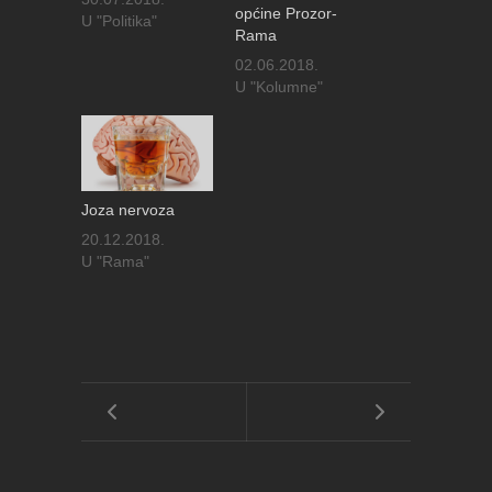
općine Prozor-
U "Politika"
Rama
02.06.2018.
U "Kolumne"
Joza nervoza
20.12.2018.
U "Rama"