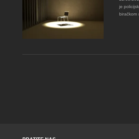
je policij
biračkom m