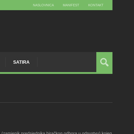
NASLOVNICA
MANIFEST
KONTAKT
SATIRA
. (zamjenik predsjednika biračkog odbora u odsustvu) kojeg