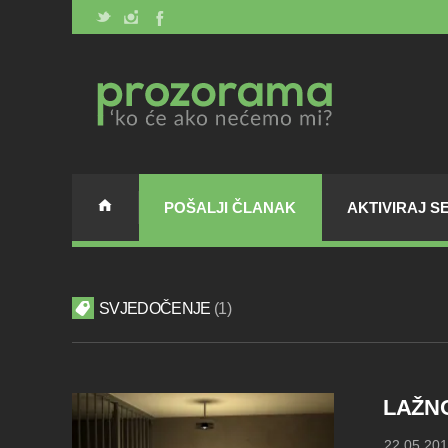
POŠALJI ČLANAK
AKTIVIRAJ S
SVJEDOČENJE
1
LAŽN
22.05.201