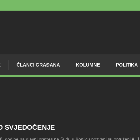
E
ČLANCI GRAĐANA
KOLUMNE
POLITIKA
O SVJEDOČENJE
8. godine na glavni pretres na Sudu u Konjicu pozvani su optuženi A. J