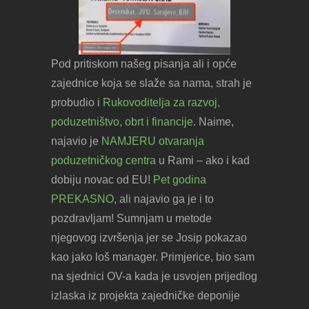
Pod pritiskom našeg pisanja ali i opće
zajednice koja se slaže sa nama, strah je
probudio i
Rukovoditelja za razvoj,
poduzetništvo, obrt i financije
. Naime,
najavio je
NAMJERU otvaranja
poduzetničkog centra
u Rami – ako i kad
dobiju novac od EU!
Pet godina
PREKASNO
, ali najavio ga je i to
pozdravljam! Sumnjam u metode
njegovog izvršenja jer se Josip pokazao
kao jako loš manager. Primjerice, bio sam
na sjednici OV-a kada je usvojen prijedlog
izlaska iz projekta zajedničke deponije