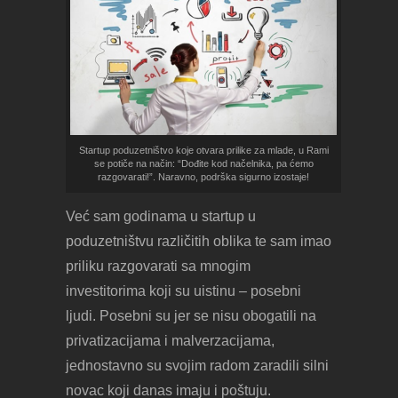
Startup poduzetništvo koje otvara prilike za mlade, u Rami
se potiče na način: “Dođite kod načelnika, pa ćemo
razgovarati!”. Naravno, podrška sigurno izostaje!
Već sam godinama u startup u
poduzetništvu različitih oblika te sam imao
priliku razgovarati sa mnogim
investitorima koji su uistinu – posebni
ljudi. Posebni su jer se nisu obogatili na
privatizacijama i malverzacijama,
jednostavno su svojim radom zaradili silni
novac koji danas imaju i poštuju.