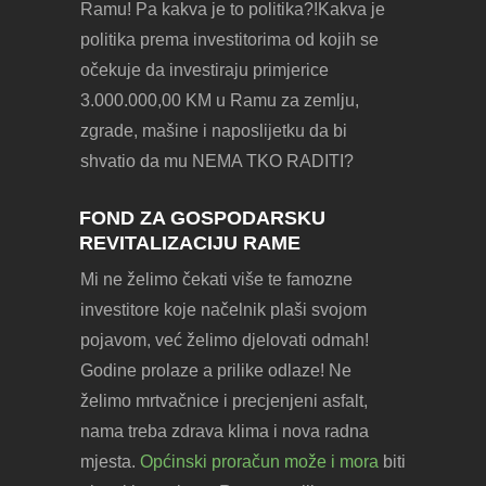
Ramu! Pa kakva je to politika?!Kakva je
politika prema investitorima od kojih se
očekuje da investiraju primjerice
3.000.000,00 KM u Ramu za zemlju,
zgrade, mašine i naposlijetku da bi
shvatio da mu NEMA TKO RADITI?
FOND ZA GOSPODARSKU
REVITALIZACIJU RAME
Mi ne želimo čekati više te famozne
investitore koje načelnik plaši svojom
pojavom, već želimo djelovati odmah!
Godine prolaze a prilike odlaze! Ne
želimo mrtvačnice i precjenjeni asfalt,
nama treba zdrava klima i nova radna
mjesta.
Općinski proračun može i mora
biti