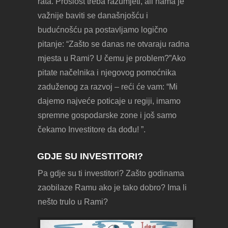
rata. Prošlost treba razumjeti, ali nama je
važnije baviti se današnjošću i
budućnošću pa postavljamo logično
pitanje: “Zašto se danas ne otvaraju radna
mjesta u Rami? U čemu je problem?”Ako
pitate načelnika i njegovog pomoćnika
zaduženog za razvoj – reći će vam: “Mi
dajemo najveće poticaje u regiji, imamo
spremne gospodarske zone i još samo
čekamo Investitore da dođu! ”.
GDJE SU INVESTITORI?
Pa gdje su ti investitori? Zašto godinama
zaobilaze Ramu ako je tako dobro? Ima li
nešto trulo u Rami?