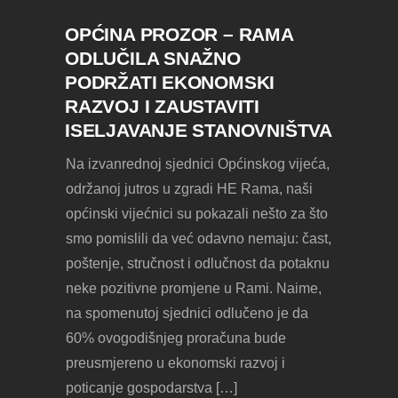
OPĆINA PROZOR – RAMA
ODLUČILA SNAŽNO
PODRŽATI EKONOMSKI
RAZVOJ I ZAUSTAVITI
ISELJAVANJE STANOVNIŠTVA
Na izvanrednoj sjednici Općinskog vijeća,
održanoj jutros u zgradi HE Rama, naši
općinski vijećnici su pokazali nešto za što
smo pomislili da već odavno nemaju: čast,
poštenje, stručnost i odlučnost da potaknu
neke pozitivne promjene u Rami. Naime,
na spomenutoj sjednici odlučeno je da
60% ovogodišnjeg proračuna bude
preusmjereno u ekonomski razvoj i
poticanje gospodarstva […]