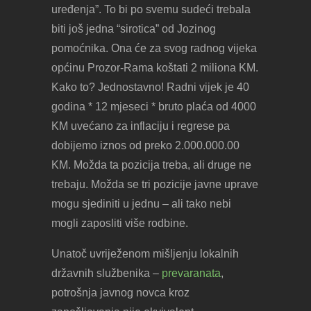
uređenja”. To bi po svemu sudeći trebala
biti još jedna “sirotica” od Jozinog
pomoćnika. Ona će za svog radnog vijeka
općinu Prozor-Rama koštati 2 miliona KM.
Kako to? Jednostavno! Radni vijek je 40
godina * 12 mjeseci * bruto plaća od 4000
KM uvećano za inflaciju i regrese pa
dobijemo iznos od preko 2.000.000.00
KM. Možda ta pozicija treba, ali druge ne
trebaju. Možda se tri pozicije javne uprave
mogu sjediniti u jednu – ali tako nebi
mogli zaposliti više rodbine.
Unatoč uvriježenom mišljenju lokalnih
državnih službenika –
prevaranata
,
potrošnja javnog novca kroz