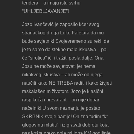
tendera – a imaju istu svrhu:
“UHLJEBLJAVANJE”!
Jozo Ivančević je zaposlio kćer svog
stranačkog druga Luke Faletara da mu
bude savjetnik! Svojevremeno su rekli da
je to samo da stekne malo iskustva – pa
će “sirotica” ići i tražiti posla dalje. Ona
Jozu ne može savjetovati jer nema
nikakvog iskustva – ali može od njega
naučiti kako NE TREBA raditi i kako živjeti
raskalašenim životom. Jozo je klasični
raspikuća i prevarant – on nije dobar
načelnik! U svom neznanju je postao
SKRBNIK svoje partije! On zna tuđim “k*
glogovinu mlatiti” i izigravati dobrotu koja
nas košta preko pola miliona KM godišnje