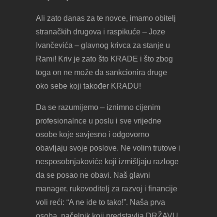
Ali zato danas za te novce, imamo obitelj
stranačkih drugova i raspikuće – Joze
Ivančevića – glavnog krivca za stanje u
Rami! Kriv je zato što KRADE i što zbog
toga on ne može da sankcionira druge
oko sebe koji također KRADU!
Da se razumijemo – iznimno cijenim
profesionalnce u poslu i sve vrijedne
osobe koje savjesno i odgovorno
obavljaju svoje poslove. Ne volim trutove i
nesposobnjakoviće koji izmišljaju razloge
da se posao ne obavi. Naš glavni
manager, rukovoditelj za razvoj i financije
voli reći: “A ne ide to tako!”. Naša prva
osoba, načelnik koji predstavlja DRŽAVU,