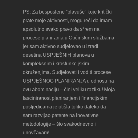
PS: Za besposlene “plavuše” koje kritički
prate moje aktivnosti, mogu reći da imam
apsolutno svako pravo da s*rem na
procese planiranja u Općinskim službama
jer sam aktivno sudjelovao u izradi
desetina USPJEŠNIH planova u
kompleksnim i krosfunkcijskim
okruženjima. Sudjelovati i voditi procese
USPJEŠNOG PLANIRANJA u odnosu na
ovu abominaciju – čini veliku razliku! Moja
fasciniranost planiranjem i financijskim
posljedicama je otišla toliko daleko da
sam razvijao patente na inovativne
metodologije – što svakodnevno i
unovčavam!