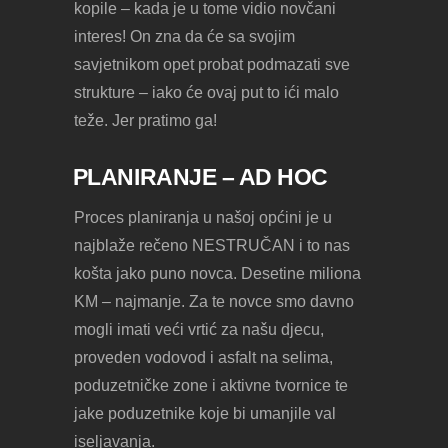
kopile – kada je u tome vidio novčani
interes! On zna da će sa svojim
savjetnikom opet probat podmazati sve
strukture – iako će ovaj put to ići malo
teže. Jer pratimo ga!
PLANIRANJE – AD HOC
Proces planiranja u našoj općini je u
najblaže rečeno NESTRUČAN i to nas
košta jako puno novca. Desetine miliona
KM – najmanje. Za te novce smo davno
mogli imati veći vrtić za našu djecu,
proveden vodovod i asfalt na selima,
poduzetničke zone i aktivne tvornice te
jake poduzetnike koje bi umanjile val
iseljavanja.