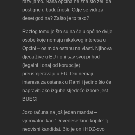
razvijamo. Naša općina ne zna što želi da
postigne u budućnosti. Gdje se vidi za
deset godina? Zašto je to tako?
Razlog tomu je što su na čelu općine dvije
osobe koje nemaju nikakvog interesa u
Općini – osim da ostanu na vlasti. Njihova
djeca žive u EU i oni sav svoj prihod
(legalni i onaj od korupcije)
preusmjeravaju u EU. Oni nemaju
interesa za ostanak u Rami i jedino što će
napraviti ako izgube sljedeće izbore jest –
BIJEG!
Jozo računa na još jedan mandat –
vjerovatno kao “Devedesetkino kopile” tj.
neovisni kandidat. Bio je on i HDZ-ovo