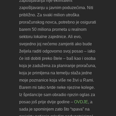
zapošljavanja nije ekvivalent
zapošljavanju u javnim poduzećima. Niti
približno. Za svaki milion utroška
proračunskog novca, potrebno je osigurati
barem 50 miliona prometa u realnom
sektoru lokalne zajednice. Ali evo,
svejedno joj nećemo zamjeriti ako bude
željela raditi odgovorno svoj posao – iako
će isti dobiti preko štele – baš kao i osoba
koja je zadužena za planiranje proračuna,
koja je primljena na temelju staža jedne
moje poznanice koja više ne živi u Rami.
Barem mi tako tvrde neke njezine kolege.
Iz šprdancije sam obradio njezin oglas za
posao još prije dvije godine –
OVDJE
, a
sada je spominjem zato što “spava” na