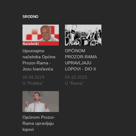
SRODNO
Upoznajmo
OPĆINOM
načelnika Općine
PROZOR-RAMA
Prozor-Rama -
UPRAVLJAJU
Jozu Ivančevića
LOPOVI - DIO II
26.04.2019.
04.10.2019.
U "Politika"
U "Rama"
Općinom Prozor-
Rama upravljaju
lopovi