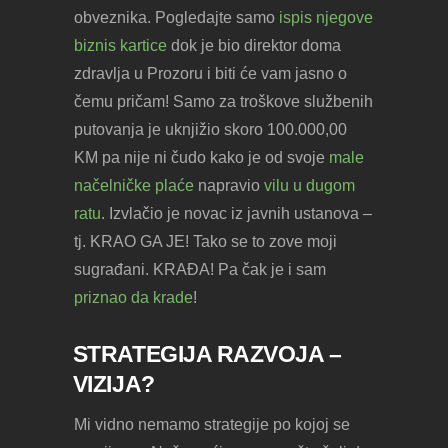
obveznika. Pogledajte samo
ispis njegove
biznis kartice
dok je bio direktor doma
zdravlja u Prozoru i biti će vam jasno o
čemu pričam! Samo za troškove službenih
putovanja je uknjižio skoro 100.000,00
KM pa nije ni čudo kako je od svoje
male
načelničke plaće
napravio
vilu u dugom
ratu
. Izvlačio je novac iz javnih ustanova –
tj. KRAO GA JE! Tako se to zove moji
sugrađani. KRAĐA! Pa čak je i sam
priznao da krade
!
STRATEGIJA RAZVOJA –
VIZIJA?
Mi vidno nemamo strategije po kojoj se