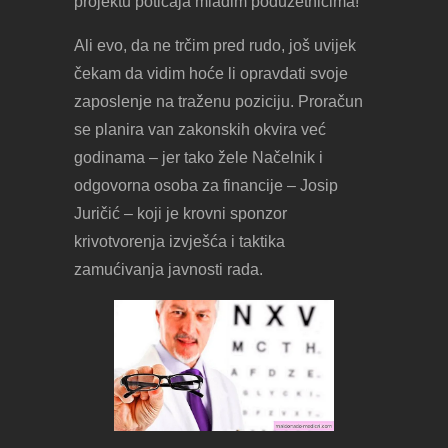
projektu poticaja mladim poduzetnicima!
Ali evo, da ne trčim pred rudo, još uvijek
čekam da vidim hoće li opravdati svoje
zaposlenje na traženu poziciju. Proračun
se planira van zakonskih okvira već
godinama – jer tako žele Načelnik i
odgovorna osoba za financije – Josip
Juričić – koji je krovni sponzor
krivotvorenja izvješća i taktika
zamućivanja javnosti rada.