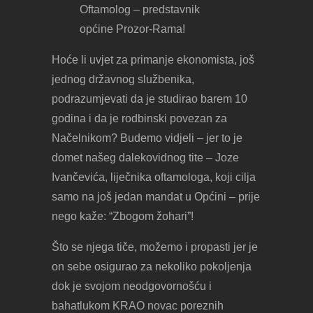
Oftamolog – predstavnik
općine Prozor-Rama!
Hoće li uvjet za primanje ekonomista, još
jednog državnog službenika,
podrazumjevati da je studirao barem 10
godina i da je rodbinski povezan za
Načelnikom? Budemo vidjeli – jer to je
domet našeg dalekovidnog tite – Joze
Ivančevića, liječnika oftamologa, koji cilja
samo na još jedan mandat u Općini – prije
nego kaže: “Zbogom žohari”!
Što se njega tiče, možemo i propasti jer je
on sebe osigurao za nekoliko pokoljenja
dok je svojom neodgovornošću i
bahatlukom KRAO novac poreznih