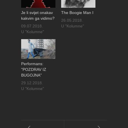
Je li svijet onakav
The Boogie Man I
kakvim ga vidimo?
26.05.2018.
09.07.2018.
U "Kolumne"
U "Kolumne"
Performans:
"POZDRAV IZ
BUGOJNA"
29.12.2018.
U "Kolumne"