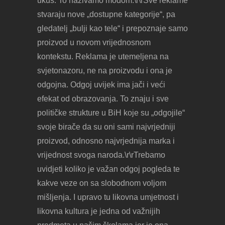
ukus. To nazivamo modom.\r\rSve reklame
stvaraju nove „dostupne kategorije“, pa
gledatelj „bulji kao tele“ i prepoznaje samo
proizvod u novom vrijednosnom
kontekstu. Reklama je utemeljena na
svjetonazoru, ne na proizvodu i ona je
odgojna. Odgoj uvijek ima jači i veći
efekat od obrazovanja. To znaju i sve
političke strukture u BiH koje su „odgojile“
svoje birače da su oni sami najvrjedniji
proizvod, odnosno najvrjednija marka i
vrijednost svoga naroda.\r\rTrebamo
uvidjeti koliko je važan odgoj pogleda te
kakve veze on sa slobodnom voljom
mišljenja. I upravo tu likovna umjetnost i
likovna kultura je jedna od važnijih