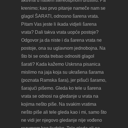
aktivna u našem stereotipnom društvu. Pa
krenimo; kao prvo pitanje nameče nam se
glagol ŠARATI, odnosno šarena vrata.
Pitam Vas jeste li ikada vidjeli šarena
vrata? Dali takva vrata uopće postoje?
Odgovor ja da niste i da šarena vrata ne
postoje, ona su uglavnom jednobojna. Na
što bi se onda trebao odnositi glagol
šarati? Kada kažemo Uskrsna pisanica
mislimo na jaja koja su ukrašena šarama
(poznata Ramska šara), jer pišući šaramo,
šarajući pišemo. Gleda ko tele u šarena
vrata se odnosi na gledanje u vrata na
kojima nešto piše. Na svakim vratima
nešto piše ali tele gleda kao i mi, samo što
ne vidi jer njegovo gledanje nije vođeno