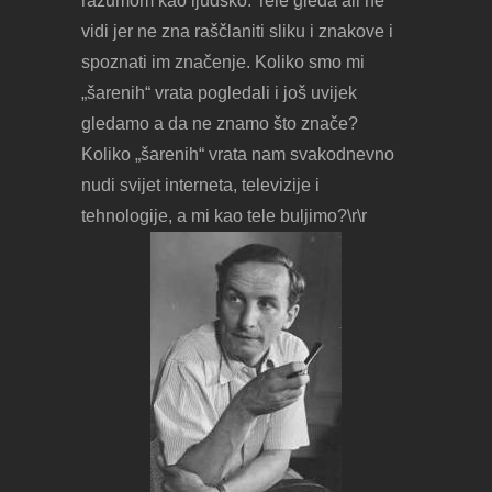
razumom kao ljudsko. Tele gleda ali ne
vidi jer ne zna raščlaniti sliku i znakove i
spoznati im značenje. Koliko smo mi
„šarenih“ vrata pogledali i još uvijek
gledamo a da ne znamo što znače?
Koliko „šarenih“ vrata nam svakodnevno
nudi svijet interneta, televizije i
tehnologije, a mi kao tele buljimo?\r\r