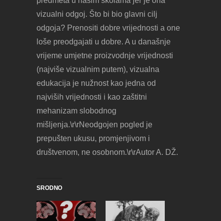
predmeta u našim školama jer je ona
vizualni odgoj. Što bi bio glavni cilj
odgoja? Prenositi dobre vrijednosti a one
loše preodgajati u dobre. A u današnje
vrijeme umjetne proizvodnje vrijednosti
(najviše vizualnim putem), vizualna
edukacija je nužnost kao jedna od
najviših vrijednosti i kao zaštitni
mehanizam slobodnog
mišljenja.\r\rNeodgojen pogled je
prepušten ukusu, promjenjivom i
društvenom, ne osobnom.\r\rAutor A. DŽ.
SRODNO