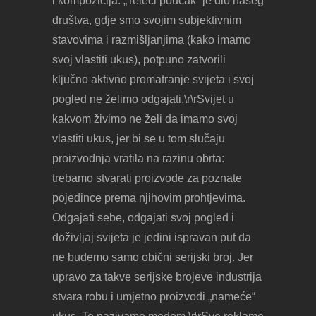
i kompozicija. „Teleći poučak“ je dio našeg
društva, gdje smo svojim subjektivnim
stavovima i razmišljanjima (kako imamo
svoj vlastiti ukus), potpuno zatvorili
ključno aktivno promatranje svijeta i svoj
pogled ne želimo odgajati.\r\rSvijet u
kakvom živimo ne želi da imamo svoj
vlastiti ukus, jer bi se u tom slučaju
proizvodnja vratila na razinu obrta:
trebamo stvarati proizvode za poznate
pojedince prema njihovim prohtjevima.
Odgajati sebe, odgajati svoj pogled i
doživljaj svijeta je jedini ispravan put da
ne budemo samo obični serijski broj. Jer
upravo za takve serijske brojeve industrija
stvara robu i umjetno proizvodi „nameće“