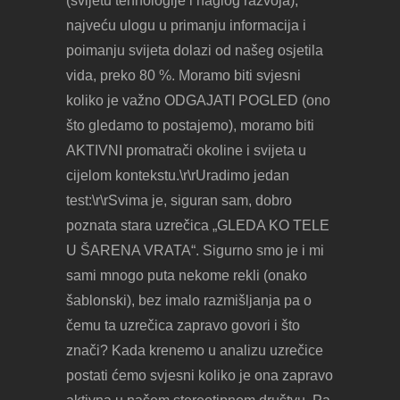
(svijetu tehnologije i naglog razvoja),
najveću ulogu u primanju informacija i
poimanju svijeta dolazi od našeg osjetila
vida, preko 80 %. Moramo biti svjesni
koliko je važno ODGAJATI POGLED (ono
što gledamo to postajemo), moramo biti
AKTIVNI promatrači okoline i svijeta u
cijelom kontekstu.\r\rUradimo jedan
test:\r\rSvima je, siguran sam, dobro
poznata stara uzrečica „GLEDA KO TELE
U ŠARENA VRATA“. Sigurno smo je i mi
sami mnogo puta nekome rekli (onako
šablonski), bez imalo razmišljanja pa o
čemu ta uzrečica zapravo govori i što
znači? Kada krenemo u analizu uzrečice
postati ćemo svjesni koliko je ona zapravo