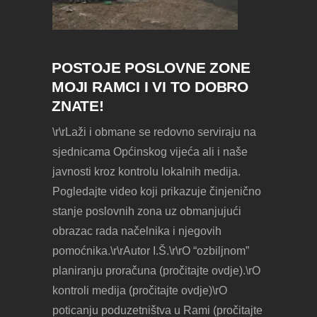
POSTOJE POSLOVNE ZONE
MOJI RAMCI I VI TO DOBRO
ZNATE!
\r\rLaži i obmane se redovno serviraju na
sjednicama Općinskog vijeća ali i naše
javnosti kroz kontrolu lokalnih medija.
Pogledajte video koji prikazuje činjenično
stanje poslovnih zona uz obmanjujući
obrazac rada načelnika i njegovih
pomoćnika.\r\rAutor I.Š.\r\rO “ozbiljnom”
planiranju proračuna (pročitajte ovdje).\rO
kontroli medija (pročitajte ovdje)\rO
poticanju poduzetništva u Rami (pročitajte