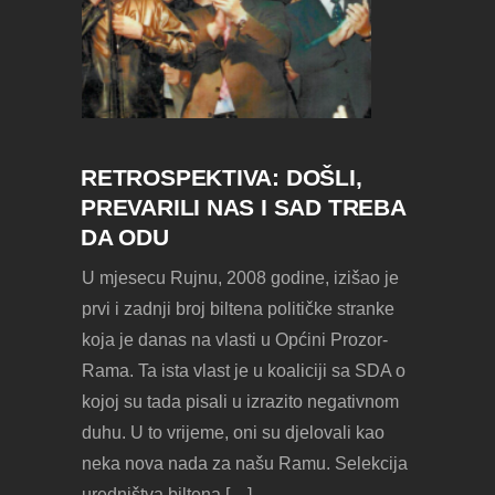
RETROSPEKTIVA: DOŠLI,
PREVARILI NAS I SAD TREBA
DA ODU
U mjesecu Rujnu, 2008 godine, izišao je
prvi i zadnji broj biltena političke stranke
koja je danas na vlasti u Općini Prozor-
Rama. Ta ista vlast je u koaliciji sa SDA o
kojoj su tada pisali u izrazito negativnom
duhu. U to vrijeme, oni su djelovali kao
neka nova nada za našu Ramu. Selekcija
uredništva biltena […]