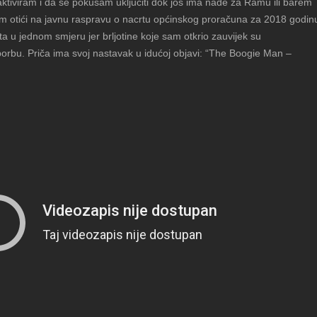
aktiviram i da se pokušam uključiti dok još ima nade za Ramu ili barem
am otići na javnu raspravu o nacrtu općinskog proračuna za 2018 godin
ta u jednom smjeru jer brljotine koje sam otkrio zauvijek su
borbu. Priča ima svoj nastavak u idućoj objavi: “The Boogie Man –