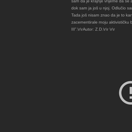
sam da je krajnje vrijeme da se 
dok sam ja još u njoj. Odlučio s
Tada još nisam znao da je to kar
zacementirale moju aktivističku 
III”.\r\rAutor: Z.D.\r\r \r\r