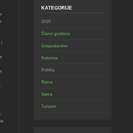
KATEGORIJE
e
e
2020
e
Članci građana
 i
Gospodarstvo
će
Kolumne
Politika
e
Rama
e
Satira
Turizam
a
se