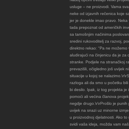
usluge – ne proizvodi. Vama sva
neke od izjavnih rečenica koje 
jer je donekle imao pravo. Neka v
tada prepoznat od američkih inv
sa tamošnjim načinima poslovanj
sredini rukovoditelj za razvoj, p
direktno rekao: “Pa ne možemo va
aludirajući na činjenicu da je za
stranke. Podjele na stranačkoj r
prevazišli, očigledno još uvijek 
situacije u kojoj se nalazimo.\r\
razloga ali da smo u početku bil
bi desilo. Ipak, iz tog projekta je
pomoći ali većina članova projekt
negdje drugo.\r\rProšlo je punih
uvijek na snazi uz minorne izmje
u proizvodnoj djelatnosti. Ako t
svidi vaša ideja, možda vam naš 