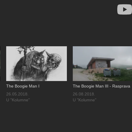
The Boogie Man I
The Boogie Man III - Rasprava
26.05.2018.
26.08.2018.
U "Kolumne"
U "Kolumne"