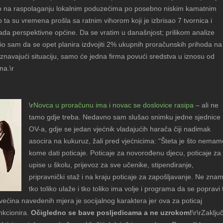
bio na raspolaganju lokalnim poduzećima po posebno niskim kamatnim
 ta su vremena prošla sa ratnim vihorom koji je izbrisao 7 tvornica i
da perspektivne općine. Da se vratim u današnjost; prilikom analize
io sam da se opet planira izdvojiti 2% ukupnih proračunskih prihoda na
znavajući situaciju, samo će jedna firma povući sredstva u iznosu od
na.\r
\r
Novca u proračunu ima i novac se doslovice rasipa
– ali ne
tamo gdje treba. Nedavno sam slušao snimku jedne sjednice
OV-a, gdje se jedan vjećnik vladajućih harača čiji nadimak
asocira na kukuruz, žali pred vjećnicima: “Šteta je što nemam
kome dati poticaje. Poticaje za novorođenu djecu, poticaje za
upise u školu, prijevoz za sve učenike, stipendiranje,
pripravnički staž i na kraju poticaje za zapošljavanje. Ne zna
tko toliko ulaže i tko toliko ima volje i programa da se popravi 
većina navedenih mjera je socijalnog karaktera jer ova za poticaj
nkcionira.
Očigledno se bave posljedicama a ne uzrokom!
\r\rZaklju