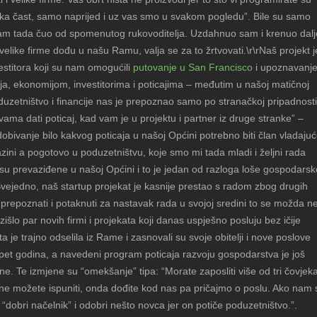
ka čast, samo naprijed i uz vas smo u svakom pogledu”. Bile su samo
sam tada čuo od spomenutog rukovoditelja. Uzdahnuo sam i krenuo dalj
elike firme dođu u našu Ramu, valja se za to žrtvovati.\r\rNaš projekt j
estitora koji su nam omogućili
putovanje u San Francisco
i upoznavanj
a, ekonomijom, investitorima i poticajima – međutim u našoj matičnoj
oduzetništvo i financije nas je prepoznao samo po stranačkoj pripadnosti
ma dati poticaj, kad vam je u projektu i partner iz druge stranke” –
 dobivanje bilo kakvog poticaja u našoj Općini potrebno biti član vladaju
azini a pogotovo u poduzetništvu, koje smo mi tada mladi i željni rada
nisu prevaziđene u našoj Općini i to je jedan od razloga loše gospodarsk
rSvejedno, naš startup projekat je kasnije prestao s radom zbog drugih
i prepoznati i potaknuti za nastavak rada u svojoj sredini to se možda n
 izišlo par novih firmi i projekata koji danas uspješno posluju bez ičije
a je trajno odselila iz Rame i zasnovali su svoje obitelji i nove poslove
 pet godina, a navedeni program poticaja razvoju gospodarstva je još
ne. Te izmjene su “omekšanje” tipa: “Morate zaposliti više od tri čovjek
o ne možete ispuniti, onda dođite kod nas pa pričajmo o poslu. Ako nam 
“dobri načelnik” i odobri nešto novca jer on potiče poduzetništvo.”.