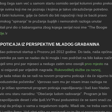
zbog čega sam već u samom startu osmislio serijal kolumni preko preko
enje svima koji me ne poznaju i kojima je takvo obrazloženje potrebno.
 četiri kolumne, gdje će četvrti dio biti najsočniji i koji će baciti pravo
žimskog “spinanja” te pružanja šupljih i nemoralnih razloga unutar
čitali prvi dio o babarogama zbog kojega serijal nosi ime “The Boogie
dje
.\r
 POTICAJA IZ PERSPEKTIVE MLADOG GRAĐANINA
ušao pokrenuti startup u Prozoru još 2012 godine. Do tada, naša općina
uzetnike pa sam se nadao da bi mogla i nas podržati na bilo kakav nači
ivjeli smo prvi par mjeseci a nedugo zatim smo osvojili
prvo mjesto
na
si osigurali par vrijednih nagrada.
Rukovoditelj službe za razvoj,
je tada rekao da se radi na novom programu poticaja i da će sigurno bi
 poduzetnike početnike”. Vjerovao sam mu jer nisam imao razloga ne
m je izišao spomenuti program poticaja zapošljavanju i baš kao hladan
živio onu staru narodnu: “Obećanje ludom radovanje”. Program je bio
 zapošljavale deset i više ljudi.\r\r“Pravi poduzetnici će se sami snaći za
caji da pričaju o vama u negativnom svjetlu. Mladi ste, ne treba vam to
i i velike firme. Vaš obrt ništa ne proizvodi jer to što vi programirate su