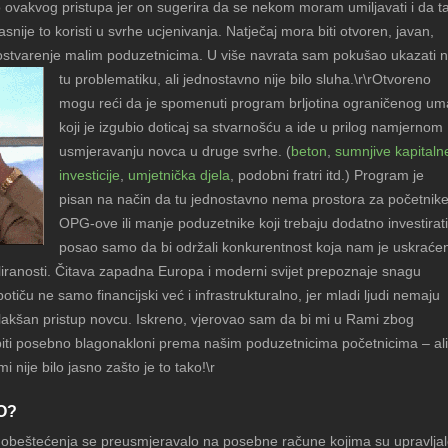
ovakvog pristupa jer on sugerira da se nekom moram umiljavati i da ta
snije to koristi u svrhe ucjenivanja. Natječaj mora biti otvoren, javan,
a ostvarenje malim poduzetnicima. U više navrata sam pokušao ukazati 
tu problematiku, ali jednostavno nije bilo sluha.\r\r
Otvoreno
mogu reći da je spomenuti program brljotina ograničenog um
koji je izgubio doticaj sa stvarnošću a ide u prilog namjernom
usmjeravanju novca u druge svrhe. (
beton
,
sumnjive kapitaln
investicije
,
umjetnička djela
, podobni fratri itd.) Program je
pisan na način da tu jednostavno nema prostora za početnike
OPG-ove ili manje poduzetnike koji trebaju dodatno investirati
posao samo da bi održali konkurentnost koja nam je uskraće
liranosti. Čitava zapadna Europa i moderni svijet prepoznaje snagu
potiču ne samo financijski već i infrastrukturalno, jer mladi ljudi nemaju
ili olakšan pristup novcu. Iskreno, vjerovao sam da bi mi u Rami zbog
 biti posebno blagonakloni prema našim poduzetnicima početnicima – ali
i nije bilo jasno zašto je to tako!\r
O?
obeštećenja se preusmjeravalo na posebne račune kojima su upravlja