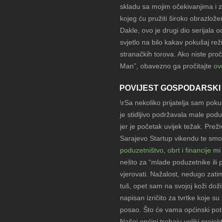
skladu sa mojim očekivanjima i 
kojeg ću pružiti široko obrazlož
Dakle, ovo je drugi dio serijala od
svjetlo na bilo kakav pokušaj re
stranačkih torova. Ako niste pro
Man”, obavezno ga pročitajte
ov
POVIJEST GOSPODARSKI
\rSa nekoliko prijatelja sam pok
je stidljivo podržavala male pod
jer je početak uvijek težak. Prež
Sarajevo Startup vikendu te smo 
poduzetništvo, obrt i financije
mi 
nešto za “mlade poduzetnike ili
vjerovati. Nažalost, nedugo zati
tuš, opet sam na svojoj koži do
napisan izričito za tvrtke koje su
posao. Što će vama općinski poti
Našoj općini trebaju veliki projekt