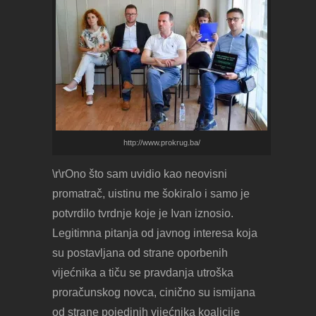
http://www.prokrug.ba/
\r\rOno što sam uvidio kao neovisni
promatrač, uistinu me šokiralo i samo je
potvrdilo tvrdnje koje je Ivan iznosio.
Legitimna pitanja od javnog interesa koja
su postavljana od strane oporbenih
vijećnika a tiču se pravdanja utroška
proračunskog novca, cinično su ismijana
od strane pojedinih vijećnika koalicije