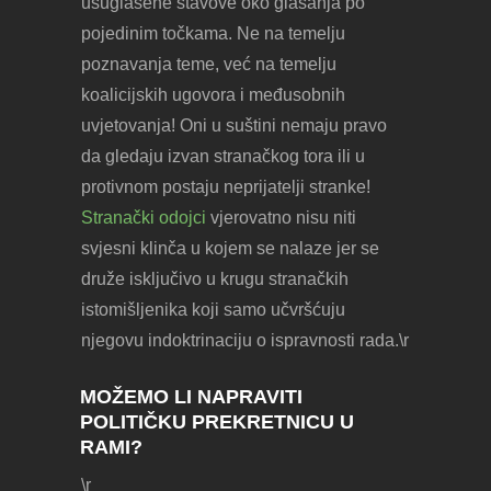
usuglašene stavove oko glasanja po
pojedinim točkama. Ne na temelju
poznavanja teme, već na temelju
koalicijskih ugovora i međusobnih
uvjetovanja! Oni u suštini nemaju pravo
da gledaju izvan stranačkog tora ili u
protivnom postaju neprijatelji stranke!
Stranački odojci
vjerovatno nisu niti
svjesni klinča u kojem se nalaze jer se
druže isključivo u krugu stranačkih
istomišljenika koji samo učvršćuju
njegovu indoktrinaciju o ispravnosti rada.\r
MOŽEMO LI NAPRAVITI
POLITIČKU PREKRETNICU U
RAMI?
\r