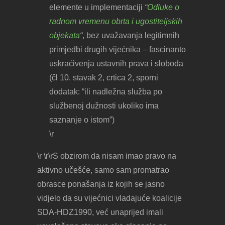
elemente u implementaciji
“
Odluke o
radnom vremenu obrta i ugostiteljskih
objekata
“
, bez uvažavanja legitimnih
primjedbi drugih vijećnika – fascinanto
uskraćivenja ustavnih prava i sloboda
(čl 10. stavak 2, crtica 2, sporni
dodatak: “ili nadležna služba po
službenoj dužnosti ukoliko ima
saznanje o istom”)
\r
\r \r\rS obzirom da nisam imao pravo na
aktivno učešće, samo sam promatrao
obrasce ponašanja iz kojih se jasno
vidjelo da su vijećnici vladajuće koalicije
SDA-HDZ1990, već unaprijed imali