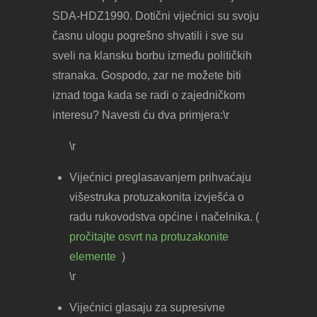
SDA-HDZ1990. Dotični vijećnici su svoju
časnu ulogu pogrešno shvatili i sve su
sveli na klansku borbu između političkih
stranaka. Gospodo, zar ne možete biti
iznad toga kada se radi o zajedničkom
interesu? Navesti ću dva primjera:\r
\r
Vijećnici preglasavanjem prihvaćaju
višestruka protuzakonita izvješća o
radu rukovodstva općine i načelnika. (
pročitajte osvrt na protuzakonite
elemente
)
\r
Vijećnici glasaju za supresivne