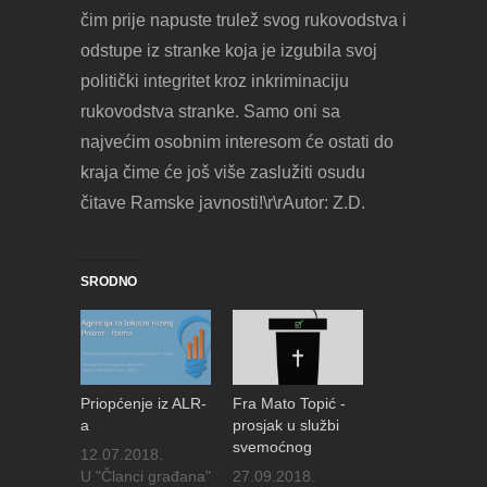
čim prije napuste trulež svog rukovodstva i
odstupe iz stranke koja je izgubila svoj
politički integritet kroz inkriminaciju
rukovodstva stranke. Samo oni sa
najvećim osobnim interesom će ostati do
kraja čime će još više zaslužiti osudu
čitave Ramske javnosti!\r\rAutor: Z.D.
SRODNO
Priopćenje iz ALR-
Fra Mato Topić -
a
prosjak u službi
svemoćnog
12.07.2018.
U "Članci građana"
27.09.2018.