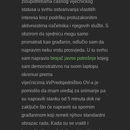
zloupotrebama časnog vijećničkog
statusa u svrhu ostvarivanja vlastitih
interesa kroz podršku protuzakonitim
aktivnostima načelnika i njegovih službi. S
obzirom da sjednicu mogu samo
promatrati kao građanin, odlučio sam da
napravim neku vrstu prosvjeda. U tu svrhu
sam napravio
brojač javne potrošnje
kojeg
sam demonstrativno na svom laptopu
okrenuo prema
vijećnicima.\r\rPredsjedništvo OV-a je
pomislilo da imam uređaj za snimanje pa
su napravili stanku od 5 minuta dok ne
zaključe što će napraviti sa spornim
građaninom koji remeti njihov standardni
obrazac rada. Kada su se vratili i