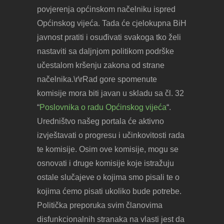
povjerenja općinskom načelniku ispred
Općinskog vijeća. Tada će cjelokupna BiH
javnost pratiti i osuđivati svakoga tko želi
nastaviti sa daljnjom politikom podrške
učestalom kršenju zakona od strane
načelnika.\r\rRad gore spomenute
komisije mora biti javan u skladu sa čl. 32
“
Poslovnika o radu Općinskog vijeća
“.
Uredništvo našeg portala će aktivno
izvještavati o progresu i učinkovitosti rada
te komisije. Osim ove komisije, mogu se
osnovati i druge komisije koje istražuju
ostale slučajeve o kojima smo pisali te o
kojima ćemo pisati ukoliko bude potrebe.
Politička preporuka svim članovima
disfunkcionalnih stranaka na vlasti jest da