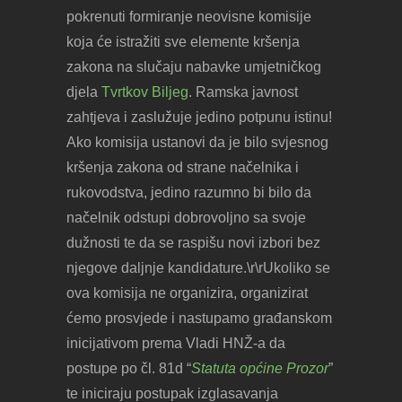
pokrenuti formiranje neovisne komisije
koja će istražiti sve elemente kršenja
zakona na slučaju nabavke umjetničkog
djela
Tvrtkov Biljeg
. Ramska javnost
zahtjeva i zaslužuje jedino potpunu istinu!
Ako komisija ustanovi da je bilo svjesnog
kršenja zakona od strane načelnika i
rukovodstva, jedino razumno bi bilo da
načelnik odstupi dobrovoljno sa svoje
dužnosti te da se raspišu novi izbori bez
njegove daljnje kandidature.\r\rUkoliko se
ova komisija ne organizira, organizirat
ćemo prosvjede i nastupamo građanskom
inicijativom prema Vladi HNŽ-a da
postupe po čl. 81d “
Statuta općine Prozor
”
te iniciraju postupak izglasavanja