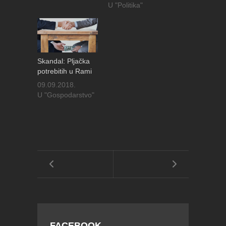
U "Politika"
Skandal: Pljačka
potrebitih u Rami
09.09.2018.
U "Gospodarstvo"
FACEBOOK