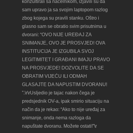
konzultirali sa načelnikom, izjavili su da
sam upravo ja sa svojim laptopom razlog
zbog kojega su pravili stanku. Oštro i
glasno sam se obratio svim prisutnima u
dvorani: “OVO NIJE UREĐAJ ZA
SNIMANJE, OVO JE PROSVJED! OVA
INSTITUCIJA JE IZGUBILA SVOJ
LEGITIMITET I GRAĐANI IMAJU PRAVO
NA PROSVJEDE! DOZVOLITE DA SE
OBRATIM VIJEĆU ILI ODMAH
GLASAJTE DA NAPUSTIM DVORANU!
”.\r\rUsljedio je tajac nakon čega je
predsjednik OV-a, ipak smirio situaciju na
način da je rekao: “Ako to nije uređaj za
snimanje, onda nema razloga da
napuštate dvoranu. Možete ostati!”\r