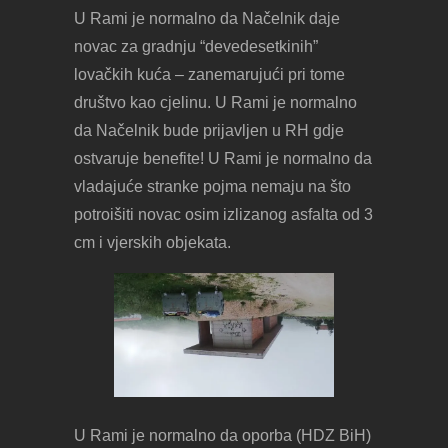
U Rami je normalno da Načelnik daje
novac za gradnju “devedesetkinih”
lovačkih kuća – zanemarujući pri tome
društvo kao cjelinu. U Rami je normalno
da Načelnik bude prijavljen u RH gdje
ostvaruje benefite! U Rami je normalno da
vladajuće stranke pojma nemaju na što
potroišiti novac osim izlizanog asfalta od 3
cm i vjerskih objekata.
U Rami je normalno da oporba (HDZ BiH)