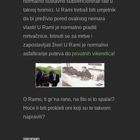
normalno sustavno subvencionirati rad u
takvoj tvornici. U Rami trebaš biti umjetnik
da bi preživio pored ovakvog nemara
vlasti! U Rami je normalno graditi
mrtvačnice, brinuti se za mrtve i
zapostavljati žive! U Rami je normalno
asfaltiranje puteva do
privatnih vikendica
!
O Ramo, ti gr’na rano, na što si to spala!?
Hoće li biti prokleti oni koji su te takvom
napravili?
SRODNO