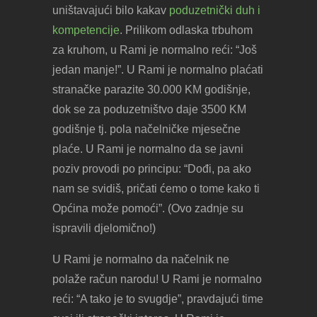
uništavajući bilo kakav
poduzetnički duh i
kompetencije
. Prilikom odlaska trbuhom
za kruhom, u Rami je normalno reći: “Još
jedan manje!”. U Rami je normalno plaćati
stranačke parazite 30.000 KM godišnje,
dok se za poduzetništvo daje 3500 KM
godišnje tj. pola načelničke mjesečne
plaće. U Rami je normalno da se javni
poziv provodi po principu: “Dođi, pa ako
nam se svidiš, pričati ćemo o tome kako ti
Općina može pomoći”. (Ovo zadnje su
ispravili djelomično!)
U Rami je normalno da načelnik ne
polaže račun narodu! U Rami je normalno
reći: “A tako je to svugdje”, pravdajući time