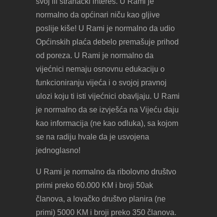
svoj ili stranački interes. U Rami je
normalno da općinari niču kao gljive
poslije kiše! U Rami je normalno da udio
Općinskih plaća debelo premašuje prihod
od poreza. U Rami je normalno da
vijećnici nemaju osnovnu edukaciju o
funkcioniranju vijeća i o svojoj pravnoj
ulozi koju ti isti vijećnici obavljaju. U Rami
je normalno da se izvješća na Vijeću daju
kao informacija (ne kao odluka), sa kojom
se na radiju hvale da je usvojena
jednoglasno!
U Rami je normalno da ribolovno društvo
primi preko 60.000 KM i broji 50ak
članova, a lovačko društvo planira (ne
primi) 5000 KM i broji preko 350 članova.