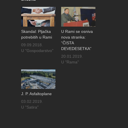
Skandal: Pljačka
U Rami se osniva
potrebitih u Rami
nova stranka:
“ČISTA
09.09.2018.
DEVEDESETKA”
U "Gospodarstvo"
20.01.2019.
U "Rama"
J. P. Asfaltoplane
03.02.2019.
U "Satira"